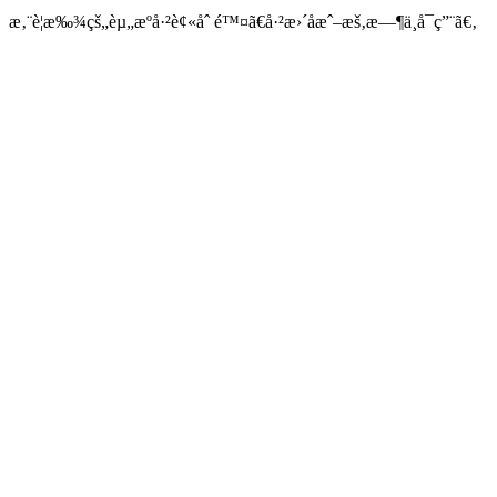
æ‚¨è¦æ‰¾çš„èµ„æºå·²è¢«åˆ é™¤ã€å·²æ›´åæˆ–æš‚æ—¶ä¸å¯ç”¨ã€‚