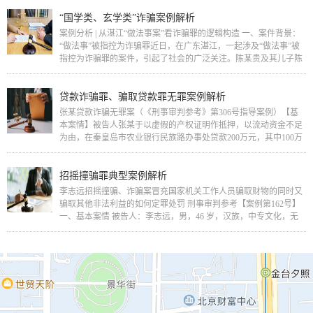
“国学类、玄学类”诈骗案例解析
案例分析 | 从湛江“做法事案”看诈骗罪的逻辑构造 一、案件背景：
“做法事”被指控为诈骗罪近日，在广东湛江，一起涉及“做法事”被
指控为诈骗罪的案件，引起了社会的广泛关注。陈某贵及其儿子陈
某华（以下简称“…
贷款诈骗罪、骗取贷款罪无罪案例解析
张某贷款诈骗无罪案（《刑事审判参考》第306号指导案例）【基
本案情】被告人张某于以虚假的产权证明作抵押，以流动资金不足
为由，在秦皇岛市农业银行民族路办事处贷款200万元，其中100万
元用于做期货生意，另100万元…
招摇撞骗罪典型案例解析
李志远招摇撞骗、诈骗案冒充国家机关工作人员骗取财物的同时又
骗取其他非法利益的如何定罪处罚 刑事审判参考【案例第162号】
一、基本案情 被告人：李志远，男，46 岁，汉族，中专文化，无
业。1995 年因犯诈骗罪、…