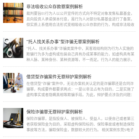
非法吸收公众存款罪案例解析
裁判要旨01行为人以公开宣传的方式向不特定对象发售私募基金，
且向投资人承诺保本付息，虽行为人对部分私募基金进行了备案，
但实质上系借用合法形式变相吸收公众存款的行为，构成非法吸收
公众存款罪。基本案情行为人…
“托人找关系办事”型诈骗无罪案例解析
“托人、找关系办事”诈骗类案件中，其客观结构则为行为人实施的
欺骗行为多为虚构或包装自己具有办成某事的能力，如虚构具有某
种人脉、某种身份、某种资源等，不一而足。行为人的能力展示，
使被害人足认事情能够办成…
借贷型诈骗案件无罪辩护案例解析
在借贷型“诈骗”案件中，无论办案机关认定的是诈骗罪还是合同诈
骗罪，构成要件都要求两点：一是以非法占有为目的，二是实施了
虚构事实或者隐瞒真相等欺骗手段。为此，辩护要点涉及的问题：
有无非法占有为目的？欺骗…
保险诈骗罪无罪辩护案例解析
保险诈骗罪，是指投保人、被保险人、受益人，以使自己或者第三
者获取保险金为目的，采取虚构保险标的、保险事故或者制造保险
事故等方法，骗取保险金，数额较大的行为。 相关案例东莞S电子
厂、龚某被控保险诈骗案----…