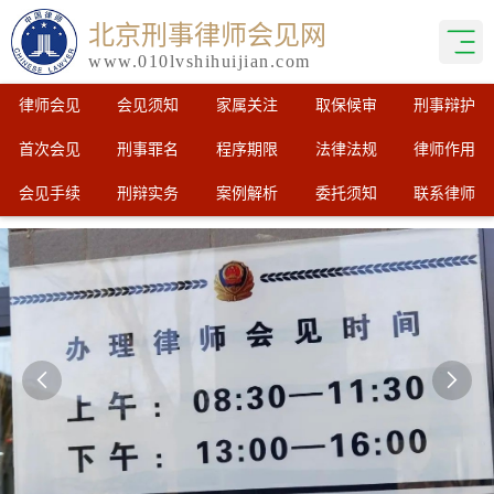
北京刑事律师会见网
www.010lvshihuijian.com
律师会见
会见须知
家属关注
取保候审
刑事辩护
首次会见
刑事罪名
程序期限
法律法规
律师作用
会见手续
刑辩实务
案例解析
委托须知
联系律师

